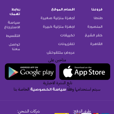
فروعنا
اقسام الموقع
روابط
تهمك
طنطا
أجهزة منزلية صغيرة
سياسة
المنصورة
اجهزة منزلية كبيرة
الاسترجاع
كفر الشيخ
تكييفات
التقسيط
القاهرة
تلفزيونات
تواصل
معنا
عروض متتفوتش
متاحين على
تابع النشرة الاخبارية
سيتم استخدامها وفقًا
الخاصة بنا
سياسة الخصوصية
طرق الدفع:
شركات الشحن: