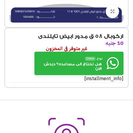
Click to enlarge
اركوبال 58 ق مدور ابيض تايلندى
10
جنيه
غير متوفر في المخزون
نوح
Online
هل تحتاج الى مساعده؟ دردش
الان
[installment_info]