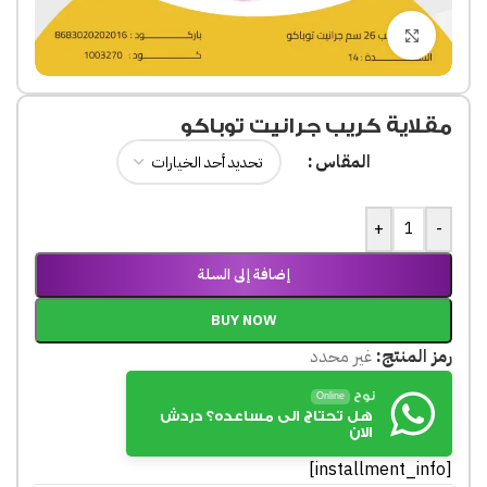
Click to enlarge
مقلاية كريب جرانيت توباكو
المقاس
+
-
إضافة إلى السلة
BUY NOW
رمز المنتج:
غير محدد
نوح
Online
هل تحتاج الى مساعده؟ دردش
الان
[installment_info]