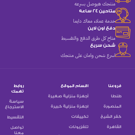
منتجك هيوصل بسرعه
متاحين 24 ساعه
خدمة عملاء معاك دايما
دفع اون لاين
متاح كل طرق الدفع والتقسيط
شحن سريع
اسرع شحن وامان على منتجك
فروعنا
اقسام الموقع
روابط
تهمك
طنطا
أجهزة منزلية صغيرة
سياسة
المنصورة
اجهزة منزلية كبيرة
الاسترجاع
كفر الشيخ
تكييفات
التقسيط
القاهرة
تلفزيونات
تواصل
معنا