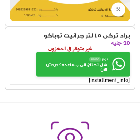
Click to enlarge
براد تركى 1.5 لتر جرانيت توباكو
10
جنيه
غير متوفر في المخزون
نوح
Online
هل تحتاج الى مساعده؟ دردش
الان
[installment_info]