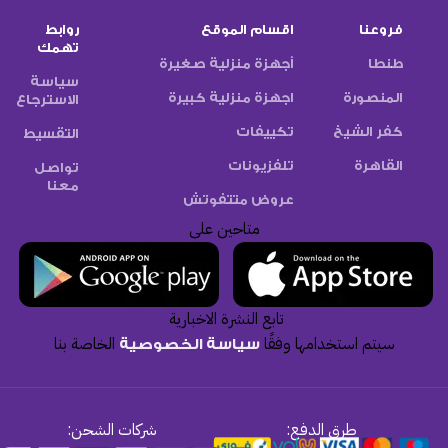
فروعنا
اقسام الموقع
روابط
تهمك
طنطا
أجهزة منزلية صغيرة
سياسة
المنصورة
اجهزة منزلية كبيرة
الاسترجاع
كفر الشيخ
تكييفات
التقسيط
القاهرة
تلفزيونات
تواصل
معنا
عروض متتفوتش
متاحين على
تابع النشرة الاخبارية
سيتم استخدامها وفقًا
الخاصة بنا
سياسة الخصوصية
طرق الدفع:
شركات الشحن: