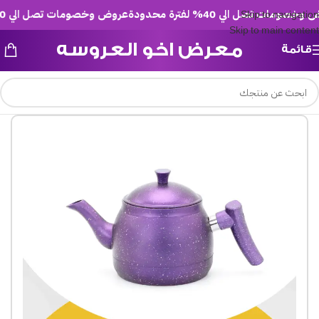
ومات تصل الي 40% لفترة محدودة
عروض وخصومات تصل الي 40% لفترة محدودة
Skip to navigation
Skip to main content
معرض اخو العروسه
قائمة