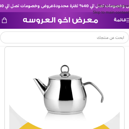
مات تصل الي 40% لفترة محدودة
عروض وخصومات تصل الي 40% لفترة محدودة
Skip to navigation
Skip to main content
معرض اخو العروسه
قائمة