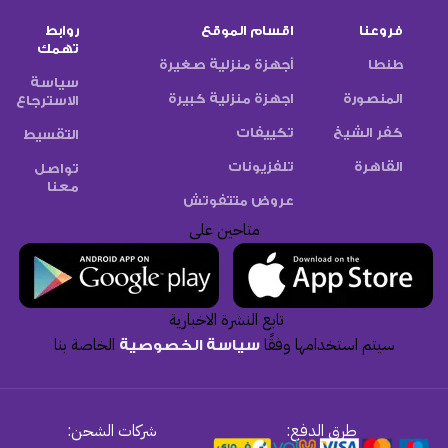
فروعنا
اقسام الموقع
روابط
تهمك
طنطا
أجهزة منزلية صغيرة
سياسة
المنصورة
اجهزة منزلية كبيرة
الاسترجاع
كفر الشيخ
تكييفات
التقسيط
القاهرة
تلفزيونات
تواصل
معنا
عروض متتفوتش
متاحين على
تابع النشرة الاخبارية
سيتم استخدامها وفقًا
الخاصة بنا
سياسة الخصوصية
طرق الدفع:
شركات الشحن: