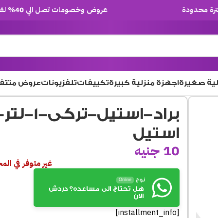
عروض وخصومات تصل الي 40% لفترة محدودة
لية صغيرة
اجهزة منزلية كبيرة
تكييفات
تلفزيونات
عروض متتف
براد-استيل-
استيل
10
جنيه
غير متوفر في الم
نوح
Online
هل تحتاج الى مساعده؟ دردش
الان
[installment_info]