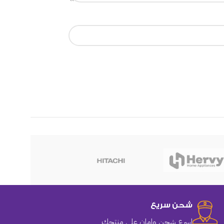
هوهو
شحن سريع
اسرع شحن وامان على منتجك