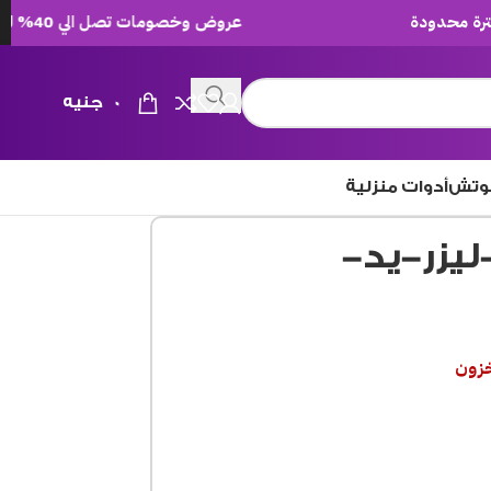
عروض وخصومات تصل الي 40% لفترة محدودة
0
جنيه
وتش
أدوات منزلية
تركى-1-لتر-ليزر-يد-
خزون