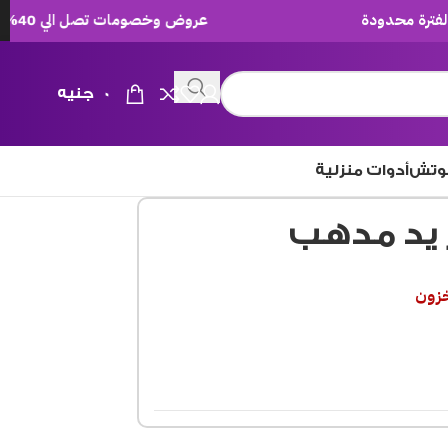
عروض وخصومات تصل الي 40% لفترة محدودة
0
جنيه
وتش
أدوات منزلية
خزون