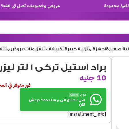
عروض وخصومات تصل الي 40% لفترة محدودة
لية صغيرة
اجهزة منزلية كبيرة
تكييفات
تلفزيونات
عروض متتف
براد استيل تركى 1 لتر ليزر يد مدهب
10
جنيه
غير متوفر في الم
نوح
Online
هل تحتاج الى مساعده؟ دردش
الان
[installment_info]