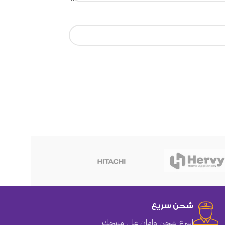
هوهو
شحن سريع
اسرع شحن وامان على منتجك