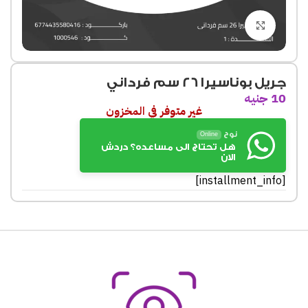
Click to enlarge
جريل بوناسيرا 26 سم فرداني
10
جنيه
غير متوفر في المخزون
نوح
Online
هل تحتاج الى مساعده؟ دردش
الان
[installment_info]