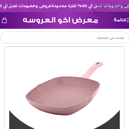
صومات تصل الي 40% لفترة محدودة
عروض وخصومات تصل الي 40% لفترة محدودة
Skip to navigation
Skip to main content
معرض اخو العروسه
قائمة