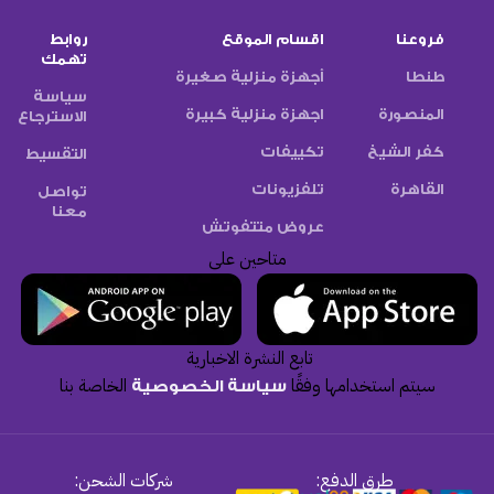
فروعنا
اقسام الموقع
روابط
تهمك
طنطا
أجهزة منزلية صغيرة
سياسة
المنصورة
اجهزة منزلية كبيرة
الاسترجاع
كفر الشيخ
تكييفات
التقسيط
القاهرة
تلفزيونات
تواصل
معنا
عروض متتفوتش
متاحين على
تابع النشرة الاخبارية
سيتم استخدامها وفقًا
الخاصة بنا
سياسة الخصوصية
طرق الدفع:
شركات الشحن: