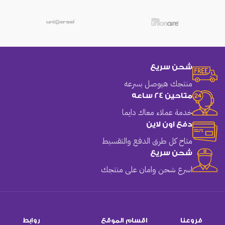
شحن سريع
منتجك هيوصل بسرعه
متاحين 24 ساعه
خدمة عملاء معاك دايما
دفع اون لاين
متاح كل طرق الدفع والتقسيط
شحن سريع
اسرع شحن وامان على منتجك
فروعنا
اقسام الموقع
روابط