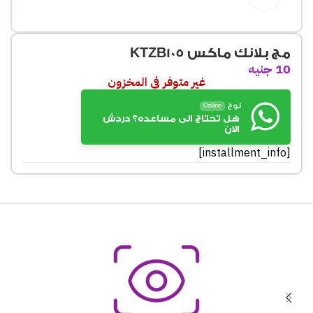
مج بلانك ماكس KTZB105
10
جنيه
غير متوفر في المخزون
نوح
Online
هل تحتاج الى مساعده؟ دردش
الان
[installment_info]