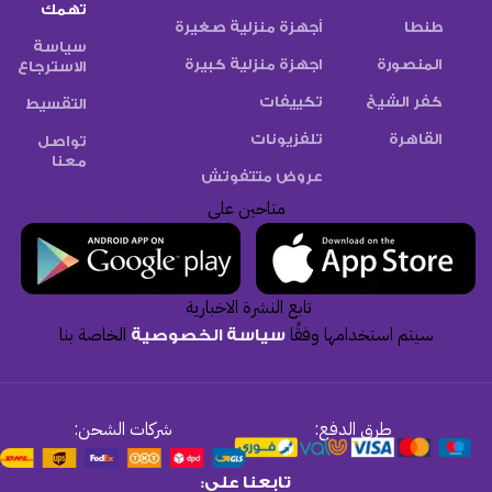
تهمك
طنطا
أجهزة منزلية صغيرة
سياسة
المنصورة
اجهزة منزلية كبيرة
الاسترجاع
كفر الشيخ
تكييفات
التقسيط
القاهرة
تلفزيونات
تواصل
معنا
عروض متتفوتش
متاحين على
تابع النشرة الاخبارية
سيتم استخدامها وفقًا
الخاصة بنا
سياسة الخصوصية
طرق الدفع:
شركات الشحن:
تابعنا على: