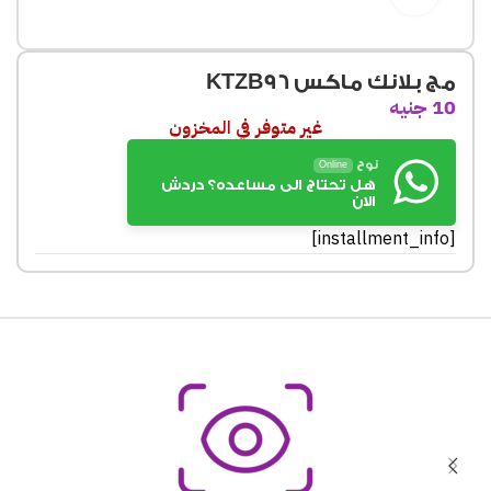
مج بلانك ماكس KTZB96
10
جنيه
غير متوفر في المخزون
نوح
Online
هل تحتاج الى مساعده؟ دردش
الان
[installment_info]