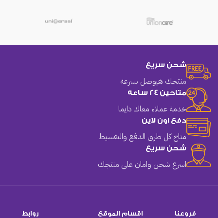
شحن سريع
منتجك هيوصل بسرعه
متاحين 24 ساعه
خدمة عملاء معاك دايما
دفع اون لاين
متاح كل طرق الدفع والتقسيط
شحن سريع
اسرع شحن وامان على منتجك
فروعنا
اقسام الموقع
روابط