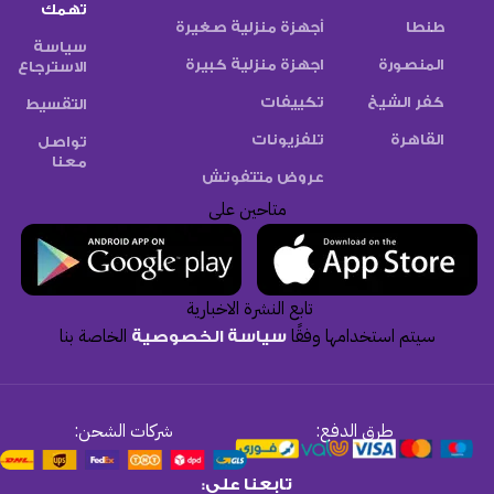
تهمك
طنطا
أجهزة منزلية صغيرة
سياسة
المنصورة
اجهزة منزلية كبيرة
الاسترجاع
كفر الشيخ
تكييفات
التقسيط
القاهرة
تلفزيونات
تواصل
معنا
عروض متتفوتش
متاحين على
تابع النشرة الاخبارية
سيتم استخدامها وفقًا
الخاصة بنا
سياسة الخصوصية
طرق الدفع:
شركات الشحن:
تابعنا على: