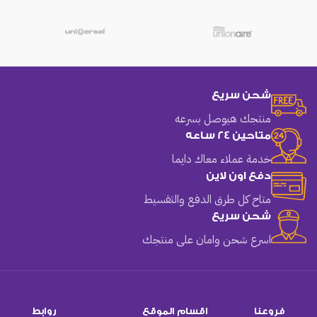
شحن سريع
منتجك هيوصل بسرعه
متاحين 24 ساعه
خدمة عملاء معاك دايما
دفع اون لاين
متاح كل طرق الدفع والتقسيط
شحن سريع
اسرع شحن وامان على منتجك
فروعنا
اقسام الموقع
روابط