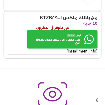
مج بلانك ماكس KTZB29-1
10
جنيه
غير متوفر في المخزون
نوح
Online
هل تحتاج الى مساعده؟ دردش
الان
[installment_info]