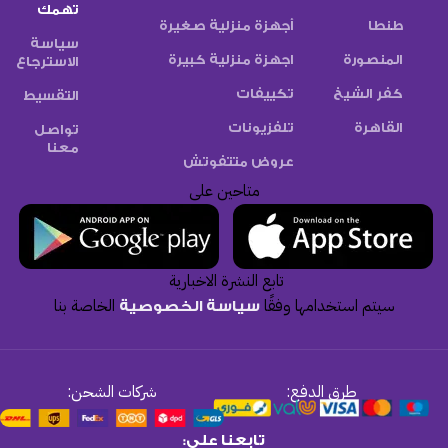
تهمك
طنطا
أجهزة منزلية صغيرة
سياسة
المنصورة
اجهزة منزلية كبيرة
الاسترجاع
كفر الشيخ
تكييفات
التقسيط
القاهرة
تلفزيونات
تواصل
معنا
عروض متتفوتش
متاحين على
تابع النشرة الاخبارية
سيتم استخدامها وفقًا
الخاصة بنا
سياسة الخصوصية
طرق الدفع:
شركات الشحن:
تابعنا على: