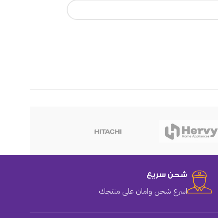
هوهو
شحن سريع
اسرع شحن وامان على منتجك