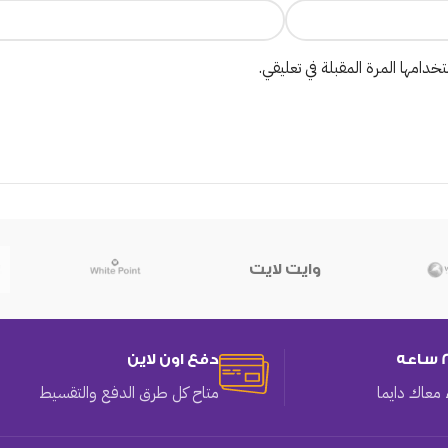
دامها المرة المقبلة في تعليقي.
وايت لايت
دفع اون لاين
معاك دايما
متاح كل طرق الدفع والتقسيط