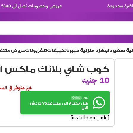
عروض وخصومات تصل الي 40% لفترة محدودة
لية صغيرة
اجهزة منزلية كبيرة
تكييفات
تلفزيونات
عروض متتف
كوب شاي بلانك ماكس KTY4202-1
10
جنيه
غير متوفر في الم
نوح
Online
هل تحتاج الى مساعده؟ دردش
الان
[installment_info]