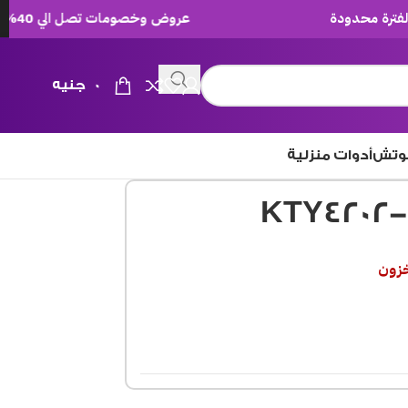
عروض وخصومات تصل الي 40% لفترة محدودة
0
جنيه
وتش
أدوات منزلية
خزون