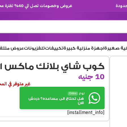
عروض وخصومات تصل الي 40% لفترة محدودة
لية صغيرة
اجهزة منزلية كبيرة
تكييفات
تلفزيونات
عروض متتف
كوب شاي بلانك ماكس KTY4201-1
10
جنيه
غير متوفر في الم
نوح
Online
هل تحتاج الى مساعده؟ دردش
الان
[installment_info]