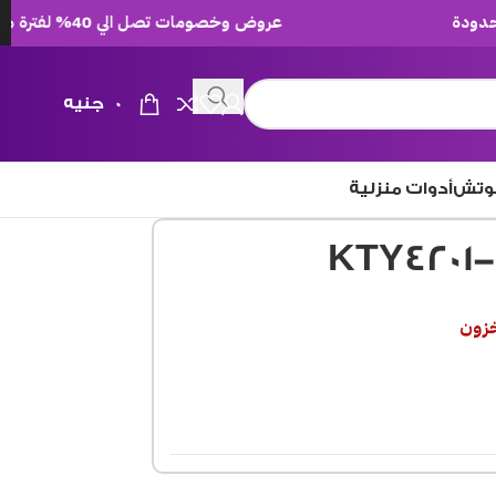
عروض وخصومات تصل الي 40% لفترة محدودة
0
جنيه
وتش
أدوات منزلية
خزون