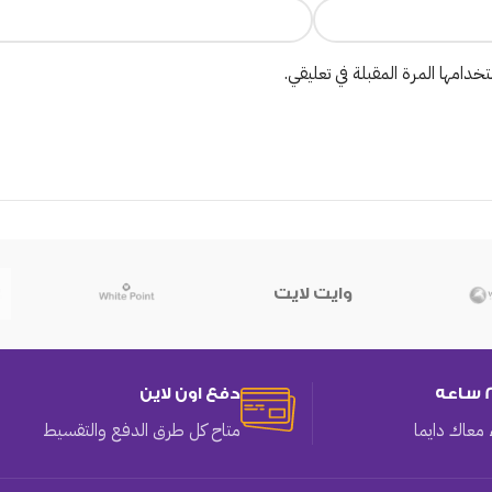
دامها المرة المقبلة في تعليقي.
وايت لايت
دفع اون لاين
معاك دايما
متاح كل طرق الدفع والتقسيط