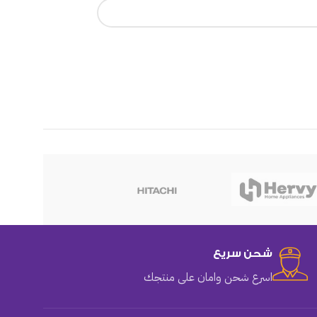
هوهو
شحن سريع
اسرع شحن وامان على منتجك