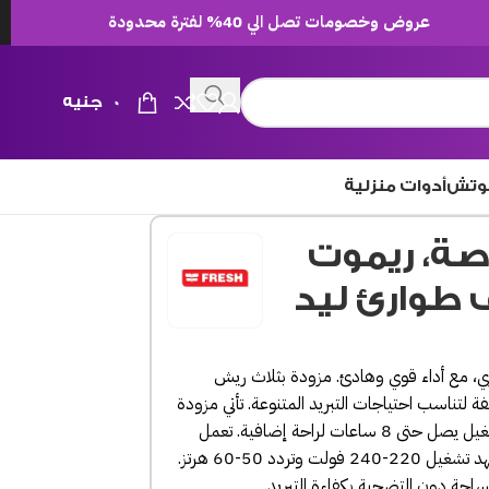
عروض وخصومات تصل الي 40% لفترة محدودة
0
جنيه
وتش
أدوات منزلية
حائط فريش، 16 بوصة، ريموت
مزودة بثلاث ريش
ة لتناسب احتياجات التبريد المتنوعة.
تأتي مزودة
عات لراحة إضافية.
تعمل
دد 50-60 هرتز.
لمساحة دون التضحية بكفاءة التبريد.