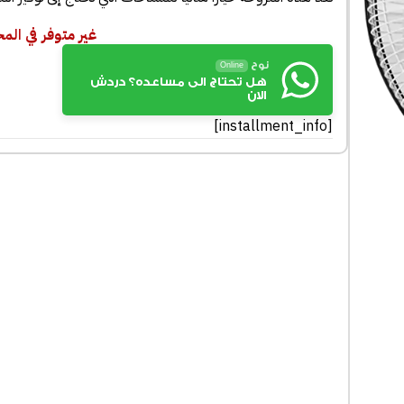
غير متوفر في الم
نوح
Online
هل تحتاج الى مساعده؟ دردش
الان
[installment_info]