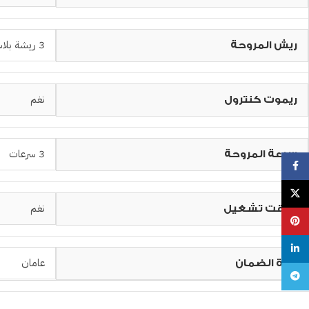
3 ريشة بلاستيك
ريش المروحة
نغم
ريموت كنترول
3 سرعات
سرعة المروحة
Facebook
X
نغم
مؤقت تشغيل
Pinterest
linkedin
عامان
مدة الضمان
Telegram