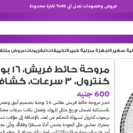
عروض وخصومات تصل الي 40% لفترة محدودة
لية صغيرة
اجهزة منزلية كبيرة
تكييفات
تلفزيونات
عروض متتف
مروحة 
كنترول، 3 سرعات، كشاف طوارئ ليد
600
جنيه
تتميز مروحة حائط فريش مقاس 16 بوصة بتصميم أنيق وعصري، مع أداء قوي وهادئ.
بلاستيكية لضمان توزيع مثالي للهواء، وتعمل بثلاث سرعات مختلف
بريموت كنترول لسهولة التحكم عن بُعد، بالإضافة إلى مؤقت تشغيل يصل حتى 8 سا
بمحرك نحاسي عالي الجودة يضمن أداءً مستقرًا وفعّالًا، وتأتي بجهد تشغيل 220-240 فولت وتر
تُعد هذه المروحة خيارًا مثاليًا للمساحات التي تحتاج إلى توفير ا