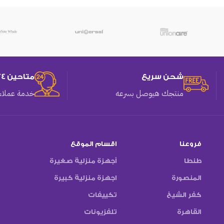
شحن سريع
متاحين 24 ساعه
منتجك هيوصل بسرعه
خدمة عملاء 
فروعنا
اقسام الموقع
طنطا
أجهزة منزلية صغيرة
المنصورة
اجهزة منزلية كبيرة
كفر الشيخ
تكييفات
القاهرة
تلفزيونات