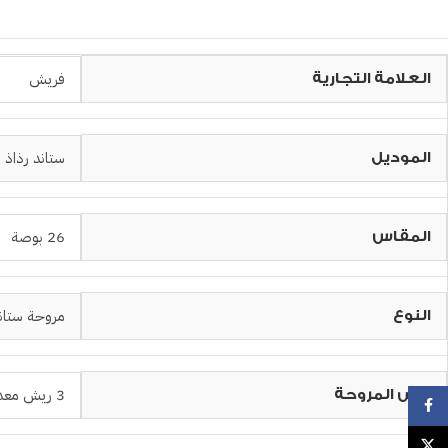
فريش
العلامة التجارية
ستاند رذاذ م
الموديل
26 بوصة
المقاس
مروحة ستاند
النوع
3 ريش معدنية
ريش المروحة
Facebook
X