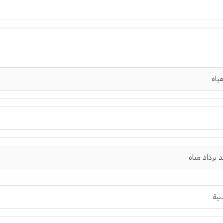
ياه
 برذاذ مياه