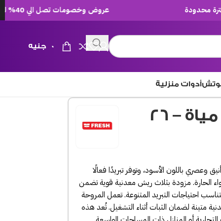
عروض وخصومات تصل الي 40% لفترة محدودة
0
جنيه
وتش
أدوات منزلية
مروحة فريش ستاند رذاذ مياة – 26
 مياه مقاس 26 بوصة بتصميم أنيق وعصري باللون الأسود، وتوفر تبريدًا فعالًا
ء الحارة.
مزودة بثلاث ريش معدنية قوية تضمن
لتناسب احتياجات التبريد المتنوعة.
تعمل المروحة
دنية متينة لضمان الثبات أثناء التشغيل.
تُعد هذه
 التجارية أو المنازل ذات المساحات الواسعة.