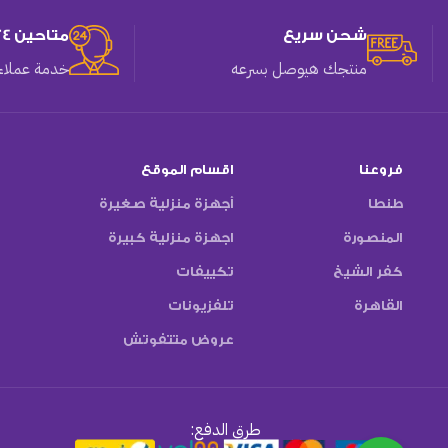
شحن سريع
متاحين 24 ساعه
منتجك هيوصل بسرعه
خدمة عملاء 
فروعنا
اقسام الموقع
طنطا
أجهزة منزلية صغيرة
المنصورة
اجهزة منزلية كبيرة
كفر الشيخ
تكييفات
القاهرة
تلفزيونات
عروض متتفوتش
طرق الدفع: