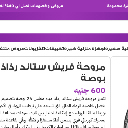
عروض وخصومات تصل الي 40% لفترة محدودة
لية صغيرة
اجهزة منزلية كبيرة
تكييفات
تلفزيونات
عروض متتف
بوصة
600
جنيه
تتميز مروحة فريش ستاند رذاذ
بفضل خاصية الرذاذ المائي التي تساعد على ترطيب الهواء في الأجوا
توزيعًا مثاليًا للهواء، مع إمكانية اختيار بين ثلاث سرعات مختلفة 
بمحرك كهربائي قوي يضمن أداءً مستقرًا وفعّالًا، وتأتي بقاعدة مع
المروحة خيارًا مثاليًا للمساحات الكبيرة مثل المكاتب أو المحلات