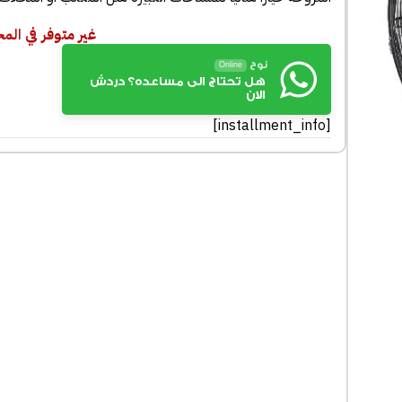
غير متوفر في الم
نوح
Online
هل تحتاج الى مساعده؟ دردش
الان
[installment_info]