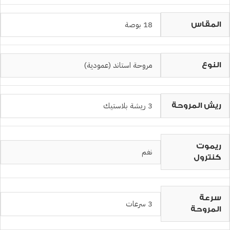
18 بوصة
المقاس
مروحة استاند (عمودية)
النوع
3 ريشة بلاستيك
ريش المروحة
ريموت
نغم
كنترول
سرعة
3 سرعات
المروحة