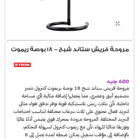
Click to enlarge
مروحة فريش ستاند شبح – 18 بوصة ريموت
600
جنيه
مروحة فريش ستاند شبح 18 بوصة بريموت كنترول تتميز
بتصميم أنيق وعصري، مما يجعلها إضافة مثالية لأي مساحة
داخلية. تأتي بثلاث ريش بلاستيكية قوية توفر تدفق هواء مثالي
لتبريد فعال. تحتوي على ثلاث سرعات مختلفة لتناسب احتياجات
التبريد المختلفة. المروحة مزودة بمحرك قوي يضمن أداءً عاليًا
وتوزيعًا مثاليًا للهواء. تأتي مع ريموت كنترول لسهولة التحكم،
بالإضافة إلى مؤقت تشغيل يمكن ضبطه لمدة تصل إلى 8