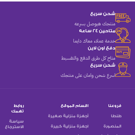
شحن سريع
منتجك هيوصل بسرعه
متاحين 24 ساعه
خدمة عملاء معاك دايما
دفع اون لاين
متاح كل طرق الدفع والتقسيط
شحن سريع
اسرع شحن وامان على منتجك
فروعنا
اقسام الموقع
روابط
تهمك
طنطا
أجهزة منزلية صغيرة
سياسة
المنصورة
اجهزة منزلية كبيرة
الاسترجاع