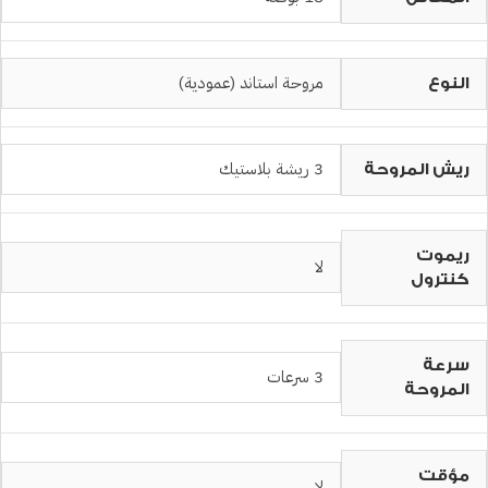
مروحة استاند (عمودية)
النوع
3 ريشة بلاستيك
ريش المروحة
ريموت
لا
كنترول
سرعة
3 سرعات
المروحة
مؤقت
لا