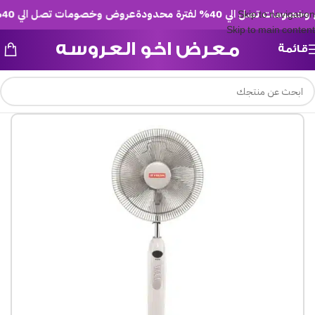
ت تصل الي 40% لفترة محدودة
عروض وخصومات تصل الي 40% لفترة محدودة
Skip to navigation
Skip to main content
معرض اخو العروسه
قائمة