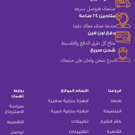
منتجك هيوصل بسرعه
متاحين 24 ساعه
خدمة عملاء معاك دايما
دفع اون لاين
متاح كل طرق الدفع والتقسيط
شحن سريع
اسرع شحن وامان على منتجك
فروعنا
اقسام الموقع
روابط
تهمك
طنطا
أجهزة منزلية صغيرة
سياسة
المنصورة
اجهزة منزلية كبيرة
الاسترجاع
كفر الشيخ
تكييفات
التقسيط
القاهرة
تلفزيونات
تواصل