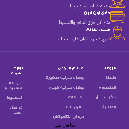
خدمة عملاء معاك دايما
دفع اون لاين
متاح كل طرق الدفع والتقسيط
شحن سريع
اسرع شحن وامان على منتجك
فروعنا
اقسام الموقع
روابط
تهمك
طنطا
أجهزة منزلية صغيرة
سياسة
المنصورة
اجهزة منزلية كبيرة
الاسترجاع
كفر الشيخ
تكييفات
التقسيط
القاهرة
تلفزيونات
تواصل
معنا
عروض متتفوتش
متاحين على