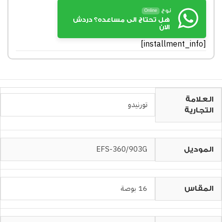
نوح
Online
هل تحتاج الى مساعده؟ دردش
الان
[installment_info]
العلامة
تورنيدو
التجارية
EFS-360/903G
الموديل
16 بوصة
المقاس