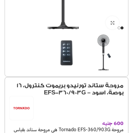
Click to enlarge
مروحة ستاند تورنيدو بريموت كنترول، 16
بوصة، اسود – EFS-360/903G
600
جنيه
مروحة Tornado EFS-360/903G هي مروحة ستاند بقياس