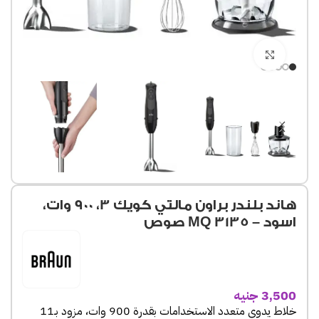
Click to enlarge
هاند بلندر براون مالتي كويك 3، 900 وات،
اسود – MQ 3135 صوص
3,500
جنيه
خلاط يدوي متعدد الاستخدامات بقدرة 900 وات، مزود بـ11