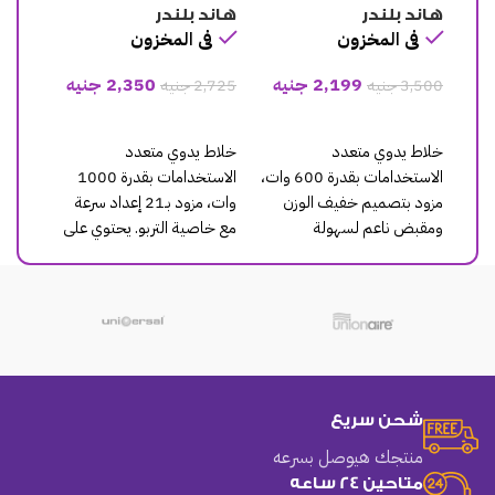
هاند بلندر
هاند بلندر
فى المخزون
فى المخزون
جنيه
2,350
جنيه
5,199
جنيه
2,725
جنيه
6,345
جنيه
إضافة إلى السلة
إضافة إلى السلة
خلاط يدوي متعدد
خلاط يدوي متعدد
الاستخدامات بقدرة 600 وات،
الاستخدامات بقدرة 1000
الاستخدامات بقدرة 1000
وزن
وات، مزود بـ21 إعداد سرعة
وات، مزود بتقنية
مع خاصية التربو. يحتوي على
ActiveBlade التي تسمح
 نظام
كوب بلاستيك سعة 600
بحركة الشفرات لأعلى ولأسفل
لفرم المكونات الصلبة
بسهولة.
شحن سريع
منتجك هيوصل بسرعه
متاحين 24 ساعه