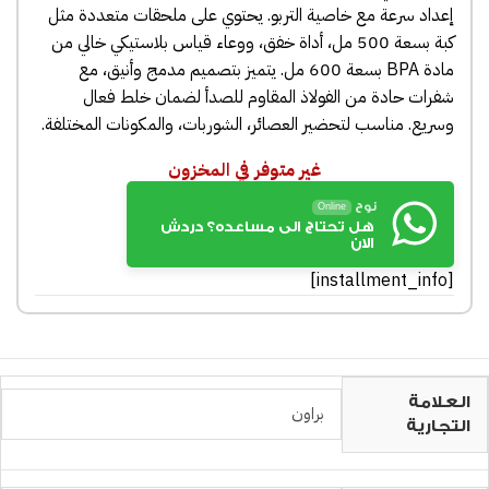
إعداد سرعة مع خاصية التربو. يحتوي على ملحقات متعددة مثل
كبة بسعة 500 مل، أداة خفق، ووعاء قياس بلاستيكي خالي من
مادة BPA بسعة 600 مل. يتميز بتصميم مدمج وأنيق، مع
شفرات حادة من الفولاذ المقاوم للصدأ لضمان خلط فعال
وسريع. مناسب لتحضير العصائر، الشوربات، والمكونات المختلفة.
غير متوفر في المخزون
نوح
Online
هل تحتاج الى مساعده؟ دردش
الان
[installment_info]
العلامة
براون
التجارية