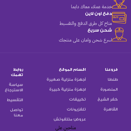
خدمة عملاء معاك دايما
دفع اون لاين
متاح كل طرق الدفع والتقسيط
شحن سريع
اسرع شحن وامان على منتجك
فروعنا
اقسام الموقع
روابط
تهمك
طنطا
أجهزة منزلية صغيرة
سياسة
المنصورة
اجهزة منزلية كبيرة
الاسترجاع
كفر الشيخ
تكييفات
التقسيط
القاهرة
تلفزيونات
تواصل
معنا
عروض متتفوتش
متاحين على