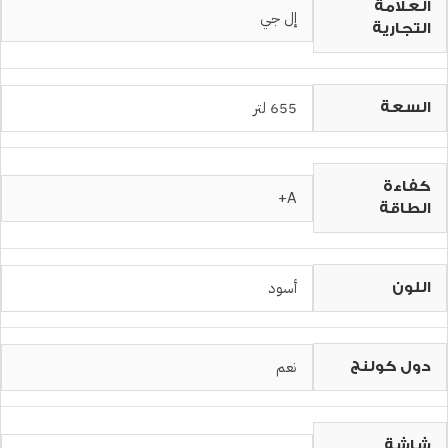
العلامة
إل جي
التجارية
655 لتر
السعة
كفاءة
A+
الطاقة
أسود
اللون
نعم
دول كولنج
شاشة