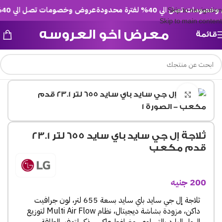
 تصل الي 40% لفترة محدودة
عروض وخصومات تصل الي 40% لفترة محدودة
Skip to navigation
Skip to main content
معرض اخو العروسه
قائمة
Click to enlarge
ثلاجة إل جي سايد باي سايد 655 لتر 23.1
قدم مكعب
200
جنيه
ثلاجة إل جي سايد باي سايد بسعة 655 لتر، لون جرافيت
داكن، مزودة بشاشة ديجيتال، نظام Multi Air Flow لتوزيع