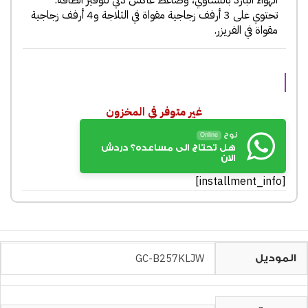
الهواء البارد بالتساوي، وضاغط عاكس ذكي لتوفير الطاقة.
تحتوي على 3 أرفف زجاجية مقواة في الثلاجة و4 أرفف زجاجية
مقواة في الفريزر.
غير متوفر في المخزون
نوح
Online
هل تحتاج الى مساعده؟ دردش
الان
[installment_info]
GC-B257KLJW
الموديل