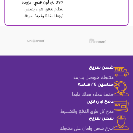
منتجك هيوصل بسرعه
متاحين 24 ساعه
خدمة عملاء معاك دايما
دفع اون لاين
متاح كل طرق الدفع والتقسيط
شحن سريع
اسرع شحن وامان على منتجك
فروعنا
اقسام الموقع
روابط
تهمك
طنطا
أجهزة منزلية صغيرة
سياسة
المنصورة
اجهزة منزلية كبيرة
الاسترجاع
كفر الشيخ
تكييفات
التقسيط
القاهرة
تلفزيونات
تواصل