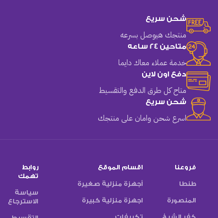
شحن سريع
منتجك هيوصل بسرعه
متاحين 24 ساعه
خدمة عملاء معاك دايما
دفع اون لاين
متاح كل طرق الدفع والتقسيط
شحن سريع
اسرع شحن وامان على منتجك
فروعنا
اقسام الموقع
روابط
تهمك
طنطا
أجهزة منزلية صغيرة
سياسة
المنصورة
اجهزة منزلية كبيرة
الاسترجاع
كفر الشيخ
تكييفات
التقسيط