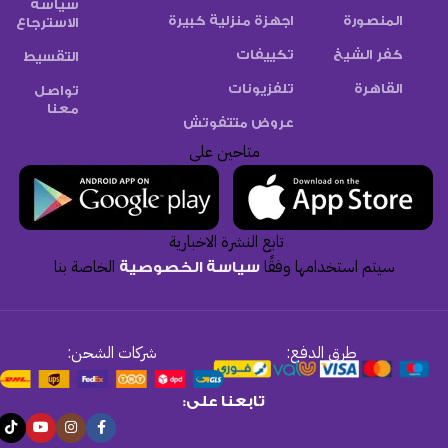
سياسة
المنصورة
اجهزة منزلية كبيرة
الاسترجاع
كفر الشيخ
تكييفات
التقسيط
القاهرة
تلفزيونات
تواصل
معنا
عروض متتفوتش
متاحين على
تابع النشرة الاخبارية
سيتم استخدامها وفقًا
الخاصة بنا
سياسة الخصوصية
طرق الدفع:
شركات الشحن:
تابعنا على: