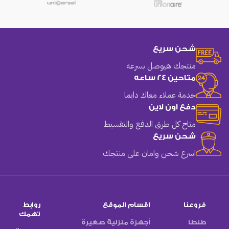
شحن سريع
منتجك هيوصل بسرعه
متاحين 24 ساعه
خدمة عملاء معاك دايما
دفع اون لاين
متاح كل طرق الدفع والتقسيط
شحن سريع
اسرع شحن وامان على منتجك
فروعنا
اقسام الموقع
روابط
تهمك
طنطا
أجهزة منزلية صغيرة