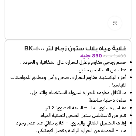
Click to enlarge
غلاية مياه بلاك ستون زجاج لتر BK-1000
850
جنيه
1,400
جنيه
جسم زجاجي مقاوم وعازل للحرارة عالي الشفافية و الجودة .
غطاء من الاستانلس ستيل .
أجزاء البلاستيك مقاوم للحرارة . صحى وأمن ومطابق للمواصفات
القياسية .
يد الكاتل مقاومة للحرارة لسهولة الاستخدام والتداول .
ضاءة داخلية ساطعة.
مقياس مستوى الماء. – السعة القصوى: 2 لتر.
فلتر من الاستانلس ستيل الصحى لتصفية المياة.
إيقاف التشغيل التلقائي واليدوي. – اغلاق تلقائي عند عدم وجود
ماء. – الحماية من الحرارة الزائدة وفصل اتوماتيكى .