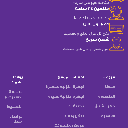
منتجك هيوصل بسرعه
متاحين 24 ساعه
خدمة عملاء معاك دايما
دفع اون لاين
متاح كل طرق الدفع والتقسيط
شحن سريع
اسرع شحن وامان على منتجك
فروعنا
اقسام الموقع
روابط
تهمك
طنطا
أجهزة منزلية صغيرة
سياسة
المنصورة
اجهزة منزلية كبيرة
الاسترجاع
كفر الشيخ
تكييفات
التقسيط
القاهرة
تلفزيونات
تواصل
معنا
عروض متتفوتش