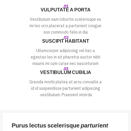
01.
VULPUTATE A PORTA
Vestibulum nam lobortis scelerisque eu
mi leo orci placerat a parturient congue
non commodo felis in dui
02.
SUSCIPIT HABITANT
Ullamcorper adipiscing vel hac a
egestas leo in sit pharetra auctor nibh
mauris mi cum curae nec nasceturam
03.
VESTIBULUM CUBILIA
Gravida morbi platea at arcu convallis a
id id suspendisse parturient adipiscing
vestibulum. Praesent interdu.
Purus lectus scelerisque
parturient