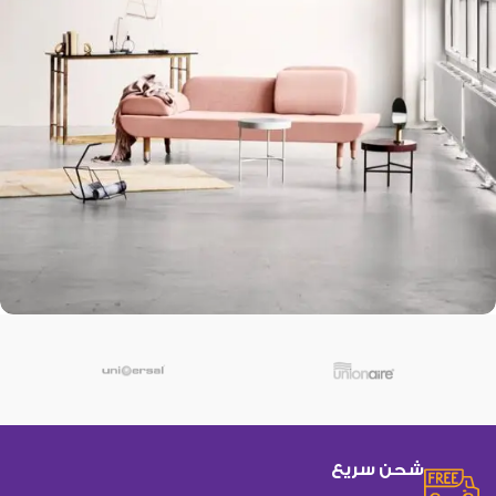
Rhoncus quisque sollicitudin
Decor
شحن سريع