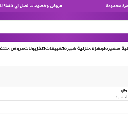
عروض وخصومات تصل الي 40% لفترة محدودة
لية صغيرة
اجهزة منزلية كبيرة
تكييفات
تلفزيونات
عروض متتف
واي
اختيارك.