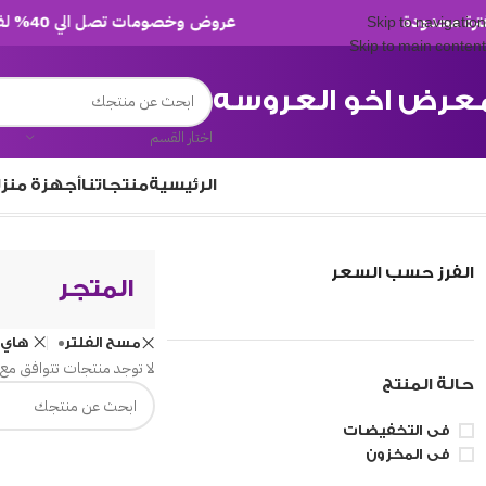
عروض وخصومات تصل الي 40% لفترة محدودة
Skip to navigation
Skip to main content
عرض اخو العروسه
اختار القسم
الرئيسية
منتجاتنا
أجهزة منز
/
المتجر
الرئيسية
الفرز حسب السعر
المتجر
مسح الفلتر
هاي 
لا توجد منتجات تتوافق مع 
حالة المنتج
فى التخفيضات
فى المخزون