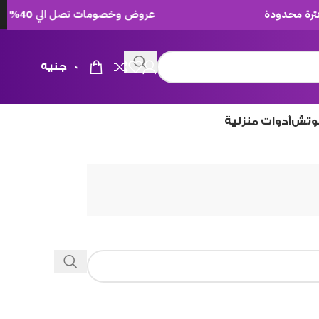
عروض وخصومات تصل الي 40% لفترة محدودة
0
جنيه
وتش
أدوات منزلية