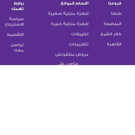
فروعنا
اقسام الموقع
روابط
تهمك
طنطا
أجهزة منزلية صغيرة
سياسة
المنصورة
اجهزة منزلية كبيرة
الاسترجاع
كفر الشيخ
تكييفات
التقسيط
القاهرة
تلفزيونات
تواصل
معنا
عروض متتفوتش
متاحين على
تابع النشرة الاخبارية
سيتم استخدامها وفقًا
الخاصة بنا
سياسة الخصوصية
طرق الدفع:
شركات الشحن: