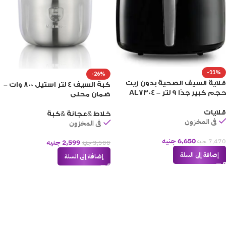
-11%
-26%
قلاية السيف الصحية بدون زيت
كبة السيف 4 لتر استيل 800 وات –
حجم كبير جدًا 9 لتر – AL7304
ضمان محلى
قلايات
خلاط &عجانة &كبة
فى المخزون
فى المخزون
6,650
جنيه
7,470
جنيه
2,599
جنيه
3,500
جنيه
إضافة إلى السلة
إضافة إلى السلة