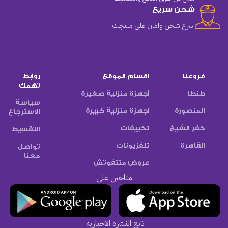
شحن سريع
اسرع شحن وامان على منتجك
فروعنا
اقسام الموقع
روابط
تهمك
طنطا
أجهزة منزلية صغيرة
سياسة
المنصورة
اجهزة منزلية كبيرة
الاسترجاع
كفر الشيخ
تكييفات
التقسيط
القاهرة
تلفزيونات
تواصل
معنا
عروض متتفوتش
متاحين على
تابع النشرة الاخبارية