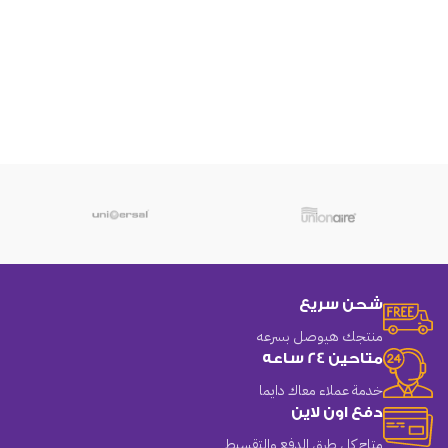
شحن سريع
منتجك هيوصل بسرعه
متاحين 24 ساعه
خدمة عملاء معاك دايما
دفع اون لاين
متاح كل طرق الدفع والتقسيط