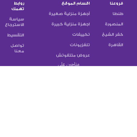
فروعنا
اقسام الموقع
روابط
تهمك
طنطا
أجهزة منزلية صغيرة
سياسة
المنصورة
اجهزة منزلية كبيرة
الاسترجاع
كفر الشيخ
تكييفات
التقسيط
القاهرة
تلفزيونات
تواصل
معنا
عروض متتفوتش
متاحين على
تابع النشرة الاخبارية
سيتم استخدامها وفقًا
الخاصة بنا
سياسة الخصوصية
طرق الدفع:
شركات الشحن: