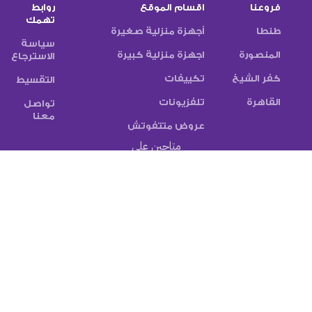
فروعنا
اقسام الموقع
روابط
تهمك
طنطا
أجهزة منزلية صغيرة
سياسة
المنصورة
اجهزة منزلية كبيرة
الاسترجاع
كفر الشيخ
تكييفات
التقسيط
القاهرة
تلفزيونات
تواصل
معنا
عروض متتفوتش
متاحين على
تابع النشرة الاخبارية
سيتم استخدامها وفقًا
الخاصة بنا
سياسة الخصوصية
طرق الدفع:
شركات الشحن: