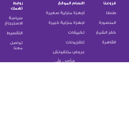
فروعنا
اقسام الموقع
روابط
تهمك
طنطا
أجهزة منزلية صغيرة
سياسة
المنصورة
اجهزة منزلية كبيرة
الاسترجاع
كفر الشيخ
تكييفات
التقسيط
القاهرة
تلفزيونات
تواصل
معنا
عروض متتفوتش
متاحين على
تابع النشرة الاخبارية
سيتم استخدامها وفقًا
الخاصة بنا
سياسة الخصوصية
طرق الدفع:
شركات الشحن: