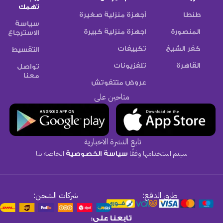
تهمك
طنطا
أجهزة منزلية صغيرة
سياسة
المنصورة
اجهزة منزلية كبيرة
الاسترجاع
كفر الشيخ
تكييفات
التقسيط
القاهرة
تلفزيونات
تواصل
معنا
عروض متتفوتش
متاحين على
تابع النشرة الاخبارية
سيتم استخدامها وفقًا
الخاصة بنا
سياسة الخصوصية
طرق الدفع:
شركات الشحن:
تابعنا على: