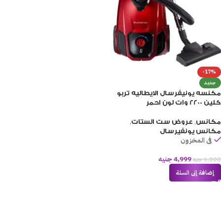
-17%
جديد
مكنسه يونيفرسال الايطاليه تربو
كلين 2200 وات لون احمر
,
,
مكانس
عروض ست الستات
مكانس يونفيرسال
فى المخزون
4,999
جنيه
6,000
جنيه
إضافة إلى السلة