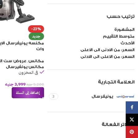
ترتيب حسب
-23%
المشهورة
جديد
متوسط ​​التقييم
الأحدث
وات
السعر: من الادنى الى الاعلى
السعر: من الاعلى الى الادنى
,
مكانس
عروض ست ال
مكانس يونفيرسال
فى المخزون
العلامة التجارية
3,999
جنيه
5,200
جنيه
إضافة إلى السلة
3
يونيفرسال
Facebook
X
الفلاتر الفعالة
Pinterest