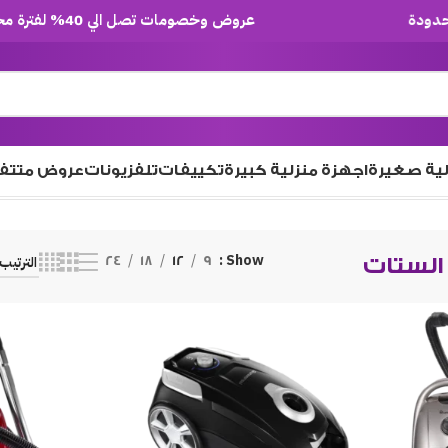
عروض وخصومات تصل الي 40% لفترة محدودة
لية صغيرة
اجهزة منزلية كبيرة
تكييفات
تلفزيونات
عروض متتف
Show
لستات
9
12
18
24