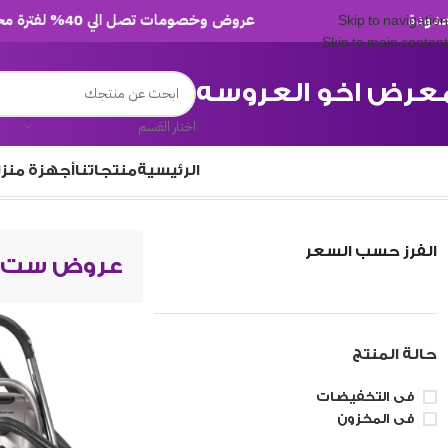
عروض وخصومات تصل الي 40% لفترة محدودة
Skip to navigation
Skip to main content
عرض اخو العروسه
اختار القسم
الرئيسية
منتجاتنا
أجهزة منز
/
عروض ست الستات
عرض ⁦3⁩ من كل النتائج
الرئيسية
الفرز حسب السعر
عروض ست ا
حالة المنتج
فى التخفيضات
فى المخزون