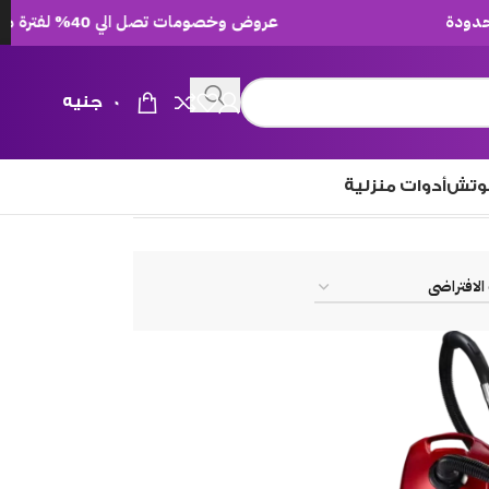
عروض وخصومات تصل الي 40% لفترة محدودة
0
جنيه
وتش
أدوات منزلية