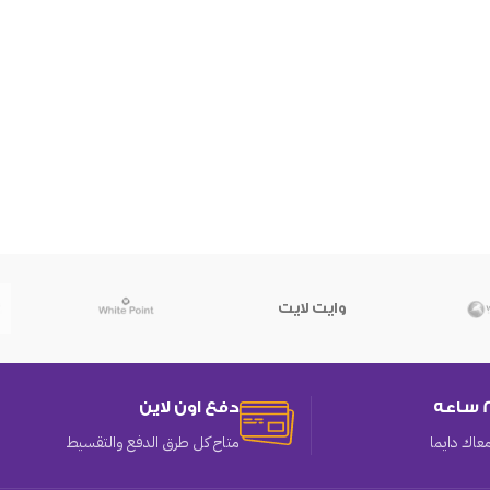
وايت لايت
دفع اون لاين
عاك دايما
متاح كل طرق الدفع والتقسيط