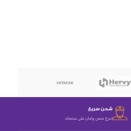
هوهو
شحن سريع
اسرع شحن وامان على منتجك