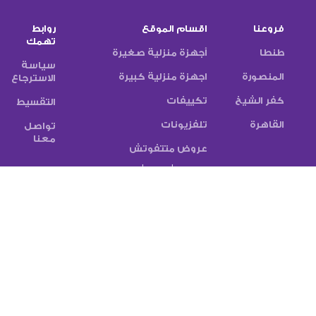
فروعنا
اقسام الموقع
روابط
تهمك
طنطا
أجهزة منزلية صغيرة
سياسة
المنصورة
اجهزة منزلية كبيرة
الاسترجاع
كفر الشيخ
تكييفات
التقسيط
القاهرة
تلفزيونات
تواصل
معنا
عروض متتفوتش
متاحين على
تابع النشرة الاخبارية
سيتم استخدامها وفقًا
الخاصة بنا
سياسة الخصوصية
طرق الدفع:
شركات الشحن: